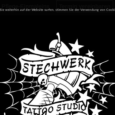
Pflege-Einmaleins
Termin vereinbaren
Sie weiterhin auf der Website surfen, stimmen Sie der Verwendung von Cooki