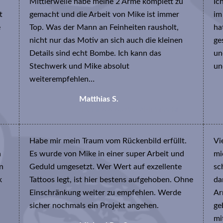
Mittlerweile habe meine 2 Arme komplett zu
Ic
t
gemacht und die Arbeit von Mike ist immer
im
e
Top. Was der Mann an Feinheiten rausholt,
ha
nicht nur das Motiv an sich auch die kleinen
ge
Details sind echt Bombe. Ich kann das
un
Stechwerk und Mike absolut
un
weiterempfehlen…
Matthias S.
http://www.optical-limits.de
Habe mir mein Traum vom Rückenbild erfüllt.
Vi
a
Es wurde von Mike in einer super Arbeit und
mi
in
Geduld umgesetzt. Wer Wert auf exzellente
sc
k
Tattoos legt, ist hier bestens aufgehoben. Ohne
da
Einschränkung weiter zu empfehlen. Werde
Ar
!
sicher nochmals ein Projekt angehen.
ge
mi