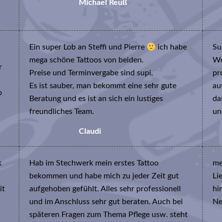
Michael Reuß
Ein super Lob an Steffi und Pierre
ich habe
Su
mega schöne Tattoos von beiden.
We
r
Preise und Terminvergabe sind supi.
pr
Es ist sauber, man bekommt eine sehr gute
au
o
Beratung und es ist an sich ein lustiges
da
freundliches Team.
un
Claudi
k
Hab im Stechwerk mein erstes Tattoo
me
bekommen und habe mich zu jeder Zeit gut
Li
it
aufgehoben gefühlt. Alles sehr professionell
hi
und im Anschluss sehr gut beraten. Auch bei
Ne
späteren Fragen zum Thema Pflege usw. steht