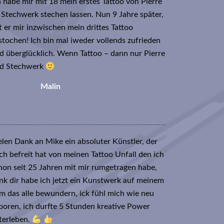
h habe mir mit 18 mein erstes Tattoo von Pierre
 Stechwerk stechen lassen. Nun 9 Jahre später,
t er mir inzwischen mein drittes Tattoo
stochen! Ich bin mal iweder vollends zufrieden
d überglücklich. Wenn Tattoo – dann nur Pierre
d Stechwerk
Malin
elen Dank an Mike ein absoluter Künstler, der
ch befreit hat von meinen Tattoo Unfall den ich
hon seit 25 Jahren mit mir rumgetragen habe,
nk dir habe ich jetzt ein Kunstwerk auf meinem
m das alle bewundern, ick fühl mich wie neu
boren, ich durfte 5 Stunden kreative Power
terleben.